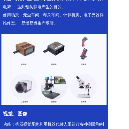
电荷，  达到预防静电产⽣的⽬的。  
使⽤场景：⽆尘⻋间、印刷⻋间、计算机房、电⼦元器件
维修室、  易燃易爆⽣产场所。 
视觉、图像
功能：机器视觉系统利⽤机器代替⼈眼进⾏各种测量和判