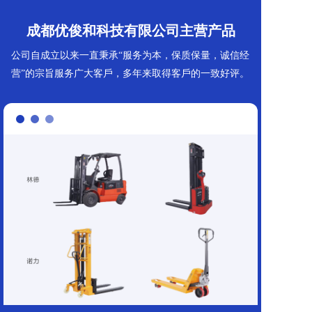
成都优俊和科技有限公司主营产品
公司⾃成⽴以来⼀直秉承“服务为本，保质保量，诚信经
营”的宗旨服务⼴⼤客⼾，多年来取得客⼾的⼀致好评。