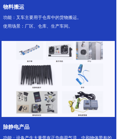
物料搬运
功能：叉⻋主要⽤于仓库中的货物搬运。
使⽤场景：⼚区、仓库、⽣产⻋间。
除静电产品
功能：设备产⽣⼤量带有正负电荷⽓流，中和物体带有的