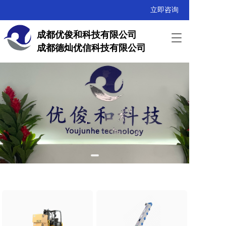
立即咨询
成都优俊和科技有限公司
T
成都德灿优信科技有限公司
o
g
g
l
e
n
a
v
i
g
a
t
i
o
n