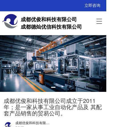
立即咨询
成都优俊和科技有限公司
T
成都德灿优信科技有限公司
o
g
g
l
e
n
a
v
i
g
a
t
i
成都优俊和科技有限公司成⽴于2011
o
年；是⼀家从事⼯业⾃动化产品及 其配
n
套产品销售的贸易公司。
成都优俊和科技有限公司