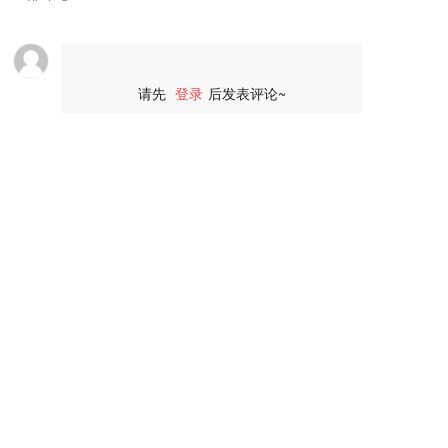
请先
登录
后发表评论~
评论
联系我们
总经理：李先生
028-61836469
业务经理：刘东
18408243373
地址：成都市⾼新西区天勤路689号
成都优俊和科技有限公司：cdyjhkj@
163.com
成都德灿优信科技有限公司：cddc2019@
163.com