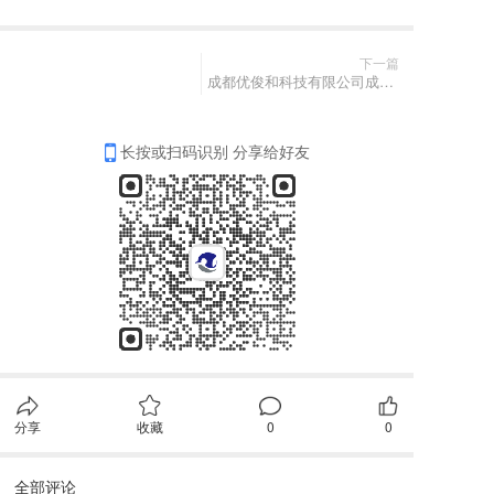
下一篇
成都优俊和科技有限公司成⽴于2011年；是⼀家从事⼯业⾃动化产品及 其配套产品销售的贸易公司。
长按或扫码识别 分享给好友
分享
收藏
0
0
全部评论